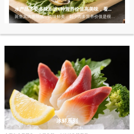
水产品多姿多味，这6种营养价值高美味，看...
员
斑鱼其肉质细腻，肉味鲜美，刺少肉多营养价值是很
高，有补脾利水、去瘀生新、清热...
冰鲜系列