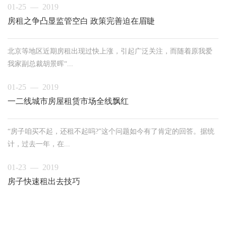
01-25 — 2019
房租之争凸显监管空白 政策完善迫在眉睫
北京等地区近期房租出现过快上涨，引起广泛关注，而随着原我爱
我家副总裁胡景晖“...
01-25 — 2019
一二线城市房屋租赁市场全线飘红
“房子咱买不起，还租不起吗?”这个问题如今有了肯定的回答。据统
计，过去一年，在...
01-23 — 2019
房子快速租出去技巧
“只要手里有钱就买房投资”这是很多人的普遍想法，从而导致现在越
来越多房子出租...