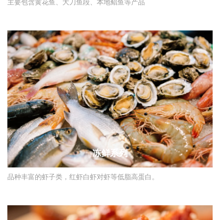
主要包含黄花鱼、大刀鱼段、本地鲳鱼等产品
冻鲜系列
品种丰富的虾子类，红虾白虾对虾等低脂高蛋白。